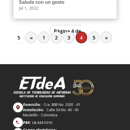
Salude con un gesto
Jul 1, 2022
Página 4 de
5
«
1
2
3
4
5
»
Domicilio:
Cra. 80B No. 32EE - 61
Instalación:
Calle 56 No. 40 - 93
Medellín - Colombia
PBX:
(4) 444 5016
Correo electrónico: