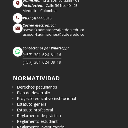
Domicilio:
Cra. 80B No. 32EE - 61
Instalación:
Calle 56 No. 40 - 93
Medellín - Colombia
PBX:
(4) 444 5016
Correo electrónico:
asesor3.admisiones@etdea.edu.co
asesor4.admisiones@etdea.edu.co
Contáctanos por Whatsapp:
(+57) 301 624 61 16
(+57) 301 624 39 19
NORMATIVIDAD
Derechos pecuniarios
Plan de desarrollo
Proyecto educativo institucional
Estatuto general
Estatuto profesoral
Reglamento de práctica
Reglamento estudiantil
Reglamento investigación