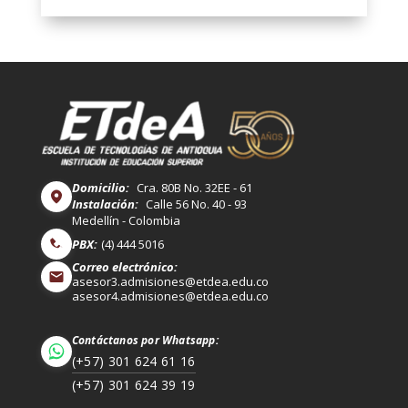
Domicilio:
Cra. 80B No. 32EE - 61
Instalación:
Calle 56 No. 40 - 93
Medellín - Colombia
PBX:
(4) 444 5016
Correo electrónico:
asesor3.admisiones@etdea.edu.co
asesor4.admisiones@etdea.edu.co
Contáctanos por Whatsapp:
(+57) 301 624 61 16
(+57) 301 624 39 19