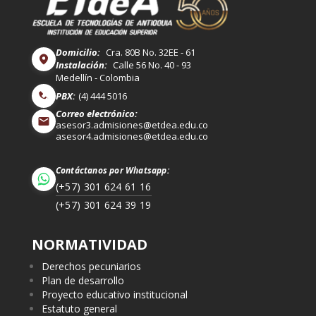
Domicilio:
Cra. 80B No. 32EE - 61
Instalación:
Calle 56 No. 40 - 93
Medellín - Colombia
PBX:
(4) 444 5016
Correo electrónico:
asesor3.admisiones@etdea.edu.co
asesor4.admisiones@etdea.edu.co
Contáctanos por Whatsapp:
(+57) 301 624 61 16
(+57) 301 624 39 19
NORMATIVIDAD
Derechos pecuniarios
Plan de desarrollo
Proyecto educativo institucional
Estatuto general