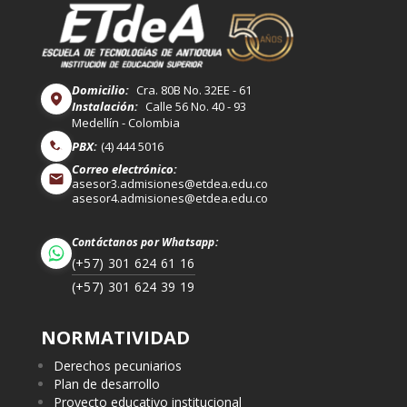
Domicilio:
Cra. 80B No. 32EE - 61
Instalación:
Calle 56 No. 40 - 93
Medellín - Colombia
PBX:
(4) 444 5016
Correo electrónico:
asesor3.admisiones@etdea.edu.co
asesor4.admisiones@etdea.edu.co
Contáctanos por Whatsapp:
(+57) 301 624 61 16
(+57) 301 624 39 19
NORMATIVIDAD
Derechos pecuniarios
Plan de desarrollo
Proyecto educativo institucional