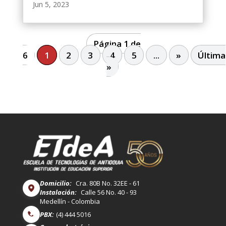
Jun 5, 2023
Página 1 de
6
1
2
3
4
5
...
»
Última
»
Domicilio:
Cra. 80B No. 32EE - 61
Instalación:
Calle 56 No. 40 - 93
Medellín - Colombia
PBX:
(4) 444 5016