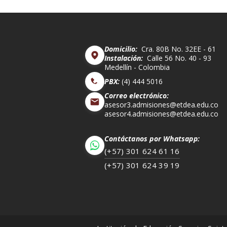
Domicilio:
Cra. 80B No. 32EE - 61
Instalación:
Calle 56 No. 40 - 93
Medellín - Colombia
PBX:
(4) 444 5016
Correo electrónico:
asesor3.admisiones@etdea.edu.co
asesor4.admisiones@etdea.edu.co
Contáctanos por Whatsapp:
(+57) 301 624 61 16
(+57) 301 624 39 19