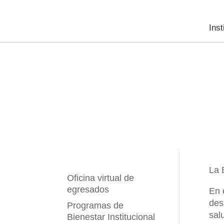
Inst
Área de Desarrollo 
BIENESTAR
INSTITUCIONAL
La 
Oficina virtual de
egresados
En 
des
Programas de
sal
Bienestar Institucional