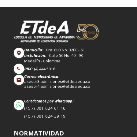
Domicilio:
Cra. 80B No. 32EE - 61
Instalación:
Calle 56 No. 40 - 93
Medellín - Colombia
PBX:
(4) 444 5016
Correo electrónico:
asesor3.admisiones@etdea.edu.co
asesor4.admisiones@etdea.edu.co
Contáctanos por Whatsapp:
(+57) 301 624 61 16
(+57) 301 624 39 19
NORMATIVIDAD