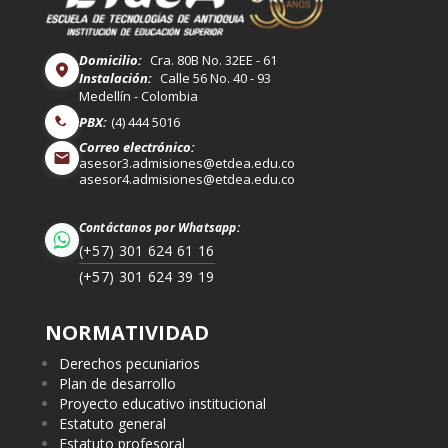
Domicilio:
Cra. 80B No. 32EE - 61
Instalación:
Calle 56 No. 40 - 93
Medellín - Colombia
PBX:
(4) 444 5016
Correo electrónico:
asesor3.admisiones@etdea.edu.co
asesor4.admisiones@etdea.edu.co
Contáctanos por Whatsapp:
(+57) 301 624 61 16
(+57) 301 624 39 19
NORMATIVIDAD
Derechos pecuniarios
Plan de desarrollo
Proyecto educativo institucional
Estatuto general
Estatuto profesoral