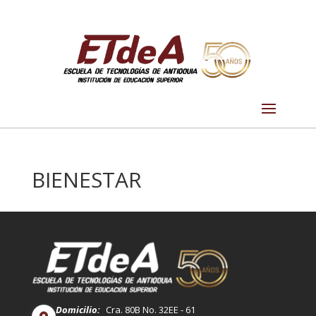
BIENESTAR
Domicilio:
Cra. 80B No. 32EE - 61