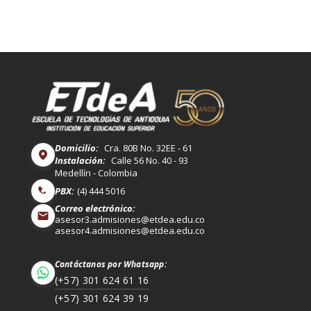
Domicilio:
Cra. 80B No. 32EE - 61
Instalación:
Calle 56 No. 40 - 93
Medellín - Colombia
PBX:
(4) 444 5016
Correo electrónico:
asesor3.admisiones@etdea.edu.co
asesor4.admisiones@etdea.edu.co
Contáctanos por Whatsapp:
(+57) 301 624 61 16
(+57) 301 624 39 19