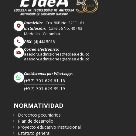
Domicilio:
Cra. 80B No. 32EE - 61
Instalación:
Calle 56 No. 40 - 93
Medellín - Colombia
PBX:
(4) 444 5016
Correo electrónico:
asesor3.admisiones@etdea.edu.co
asesor4.admisiones@etdea.edu.co
Contáctanos por Whatsapp:
(+57) 301 624 61 16
(+57) 301 624 39 19
NORMATIVIDAD
Derechos pecuniarios
Plan de desarrollo
Proyecto educativo institucional
Estatuto general