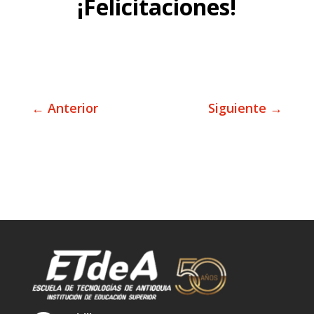
¡Felicitaciones!
←
Anterior
Siguiente
→