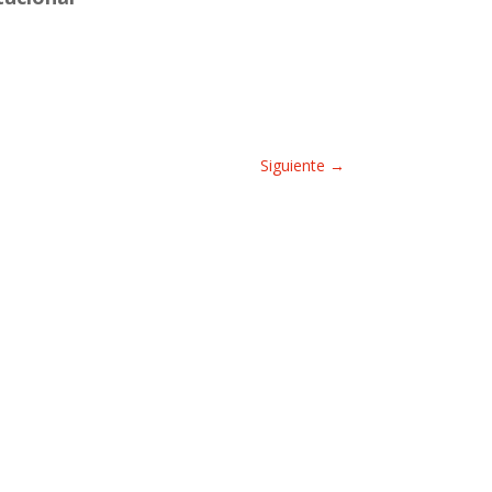
Siguiente
→
ACTUALIZACIÓN R.T.E