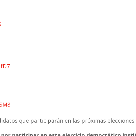
6
BfD7
gSM8
idatos que participarán en las próximas elecciones 
 por participar en este ejercicio democrático insti