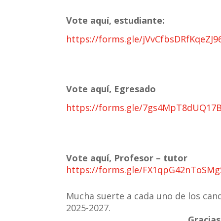
Vote aquí, estudiante:
https://forms.gle/jVvCfbsDRfKqeZJ9
Vote aquí, Egresado
https://forms.gle/7gs4MpT8dUQ17
Vote aquí, Profesor – tutor
https://forms.gle/FX1qpG42nToSM
Mucha suerte a cada uno de los cand
2025-2027.
Gracias