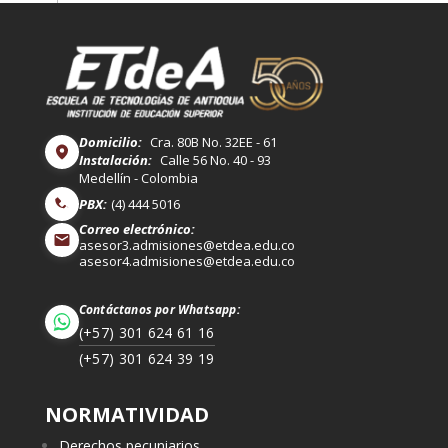
Domicilio:
Cra. 80B No. 32EE - 61
Instalación:
Calle 56 No. 40 - 93
Medellín - Colombia
PBX:
(4) 444 5016
Correo electrónico:
asesor3.admisiones@etdea.edu.co
asesor4.admisiones@etdea.edu.co
Contáctanos por Whatsapp:
(+57) 301 624 61 16
(+57) 301 624 39 19
NORMATIVIDAD
Derechos pecuniarios