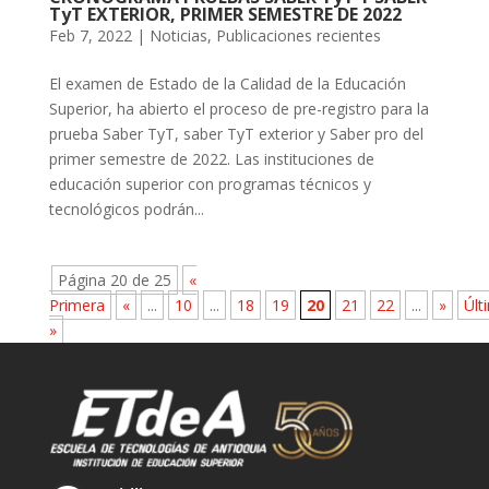
TyT EXTERIOR, PRIMER SEMESTRE DE 2022
Feb 7, 2022
|
Noticias
,
Publicaciones recientes
El examen de Estado de la Calidad de la Educación
Superior, ha abierto el proceso de pre-registro para la
prueba Saber TyT, saber TyT exterior y Saber pro del
primer semestre de 2022. Las instituciones de
educación superior con programas técnicos y
tecnológicos podrán...
Página 20 de 25
«
Primera
«
...
10
...
18
19
20
21
22
...
»
Últ
»