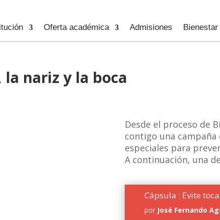
itución
Oferta académica
Admisiones
Bienestar
, la nariz y la boca
Desde el proceso de B
contigo una campaña 
especiales para preven
A continuación, una de 
Cápsula : Evite toca
por
José Fernando Ag