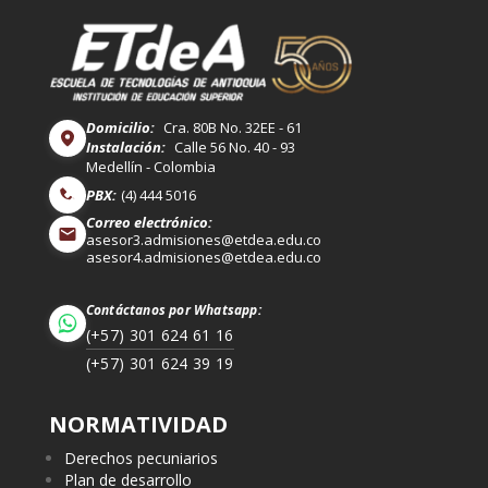
Domicilio:
Cra. 80B No. 32EE - 61
Instalación:
Calle 56 No. 40 - 93
Medellín - Colombia
PBX:
(4) 444 5016
Correo electrónico:
asesor3.admisiones@etdea.edu.co
asesor4.admisiones@etdea.edu.co
Contáctanos por Whatsapp:
(+57) 301 624 61 16
(+57) 301 624 39 19
NORMATIVIDAD
Derechos pecuniarios
Plan de desarrollo