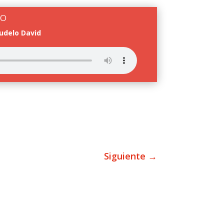
PO
udelo David
Siguiente
→