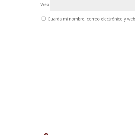
Web
Guarda mi nombre, correo electrónico y web
Domicilio:
Cra. 80B No. 32EE - 61